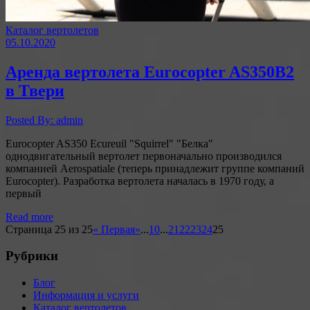
Каталог вертолетов
05.10.2020
Аренда вертолета Eurocopter AS350B2
в Твери
Posted By: admin
Eurocopter AS350 Ecureuil "Squirrel" "Белка"
однодвигательный вертолет первоначально производился
компанией Aerospatiale (теперь принадлежит группе компаний
Eurocopter). Разработка вертолета началась в 1970 году, а
первый
Read more
Страница 25 из 25
« Первая
«
...
10
...
21
22
23
24
25
Рубрики
Блог
Информация и услуги
Каталог вертолетов