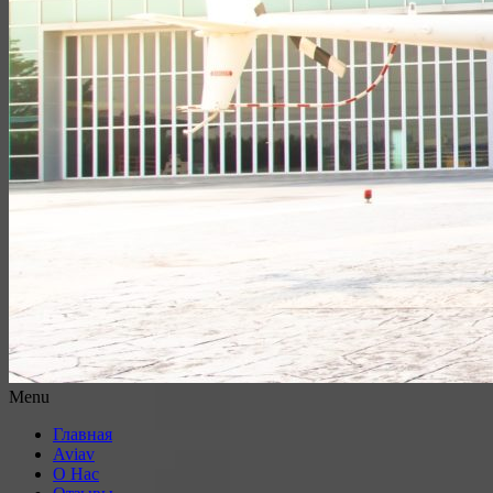
Menu
Главная
Aviav
О Нас