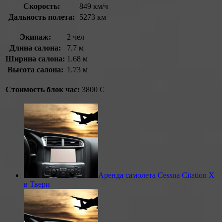
Скорость:
849 км/ч
Дальность полета:
5273 км
Экипаж:
2 чел
Длина салона:
7.7 м
Ширина салона:
1.68 м
Высота салона:
1.73 м
Стоимость блок час:
3800 €
Аренда самолета Cessna Citation X
в Твери