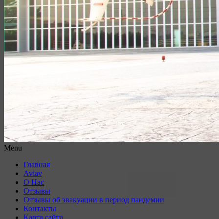
Menu
Главная
Aviav
О Нас
Отзывы
Отзывы об эвакуации в период пандемии
Контакты
Карта сайта