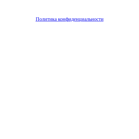
может привести к возникновению гражданской или
уголовной ответственности
Политика конфиденциальности