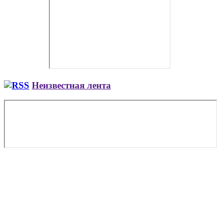
Неизвестная лента
Copyright © 2026. Аренда вертолета и самолета в Твери. Все
опубликованные материалы Сайта защищены
законодательством об авторских правах, регламентом
интернациональных трактатов и являются интеллектуальной
собственностью. Частичное или полное копирование и/или
воспроизведение в любых целях может происходить только
при наличии письменной авторизации, в противном случае