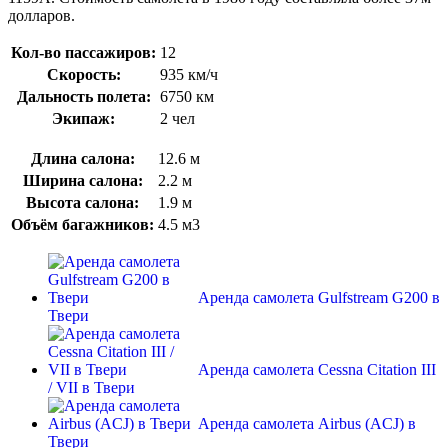
долларов.
Кол-во пассажиров:
12
Скорость:
935 км/ч
Дальность полета:
6750 км
Экипаж:
2 чел
Длина салона:
12.6 м
Ширина салона:
2.2 м
Высота салона:
1.9 м
Oбъём багажников:
4.5 м3
Аренда самолета Gulfstream G200 в
Твери
Аренда самолета Cessna Citation III
/ VII в Твери
Аренда самолета Airbus (ACJ) в
Твери