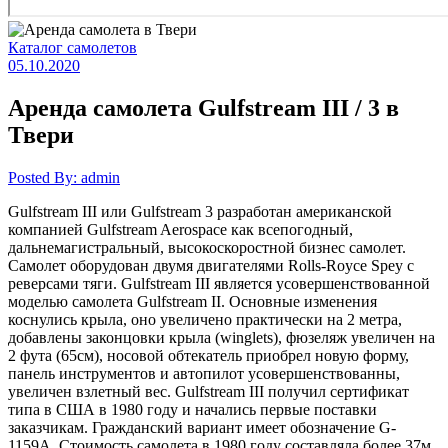
Каталог самолетов
05.10.2020
Аренда самолета Gulfstream III / 3 в
Твери
Posted By: admin
Gulfstream III или Gulfstream 3 разработан американской
компанией Gulfstream Aerospace как всепогодный,
дальнемагистральный, высокоскоростной бизнес самолет.
Самолет оборудован двумя двигателями Rolls-Royce Spey с
реверсами тяги. Gulfstream III является усовершенствованной
моделью самолета Gulfstream II. Основные изменения
коснулись крыла, оно увеличено практически на 2 метра,
добавлены законцовки крыла (winglets), фюзеляж увеличен на
2 фута (65см), носовой обтекатель приобрел новую форму,
панель инструментов и автопилот усовершенствованны,
увеличен взлетный вес. Gulfstream III получил сертификат
типа в США в 1980 году и начались первые поставки
заказчикам. Гражданский вариант имеет обозначение G-
1159A. Стоимость самолета в 1980 году составляла более 37м