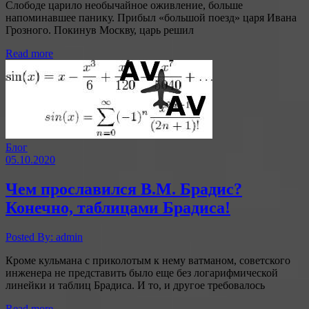
Слободе царило необычайное оживление, больше
напоминавшее панику. Прибыл «большой поезд» царя Ивана
Грозного. Покинув Москву, царь решил
Read more
Блог
05.10.2020
Чем прославился В.М. Брадис?
Конечно, таблицами Брадиса!
Posted By: admin
Кроме кульмана с приколотым к нему ватманом, советского
инженера не представить было еще без логарифмической
линейки и таблиц Брадиса. И то, и другое требовалось
Read more