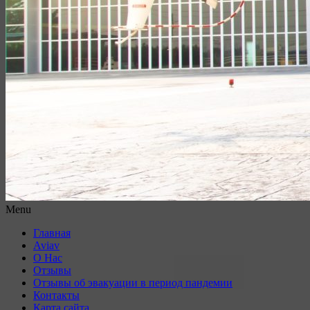
Menu
Главная
Aviav
О Нас
Отзывы
Отзывы об эвакуации в период пандемии
Контакты
Карта сайта