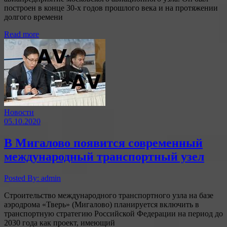
построен в конце 30-х годов прошлого века и на протяжении
долгого времени
Read more
Новости
05.10.2020
В Мигалово появится современный
международный транспортный узел
Posted By: admin
Строительство международного транспортного узла на базе
аэродрома «Тверь» (Мигалово) планируется включить в
транспортную стратегию Российской Федерации на период до
2030 года как проект, имеющий