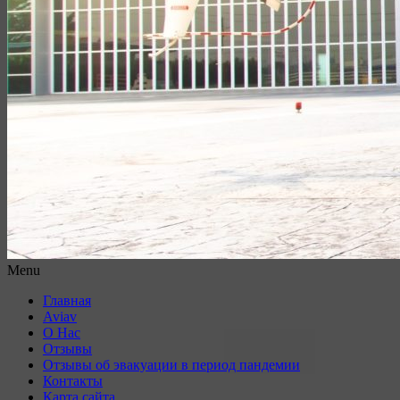
Menu
Главная
Aviav
О Нас
Отзывы
Отзывы об эвакуации в период пандемии
Контакты
Карта сайта