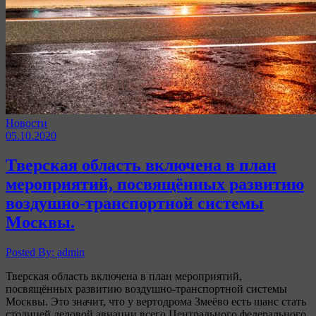
Новости
05.10.2020
Тверская область включена в план
мероприятий, посвящённых развитию
воздушно-транспортной системы
Москвы.
Posted By: admin
Тверская область включена в план мероприятий,
посвящённых развитию воздушно-транспортной системы
Москвы. Это значит, что у вертодрома Змеёво есть шанс стать
столицей деловой авиации всего Центрального федерального