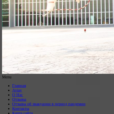
Menu
Главная
Aviav
О Нас
Отзывы
Отзывы об эвакуации в период пандемии
Контакты
Карта сайта