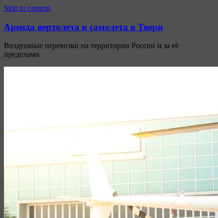
Узнать больше.
Хорошо, спасибо
Skip to content
Аренда вертолета и самолета в Твери
Воздушные перевозки на территории России и за её
пределами