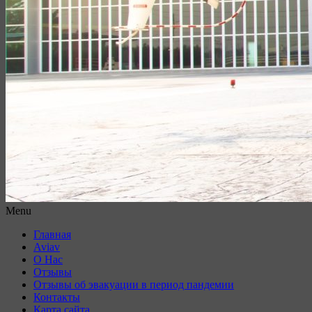
Menu
Главная
Aviav
О Нас
Отзывы
Отзывы об эвакуации в период пандемии
Контакты
Карта сайта