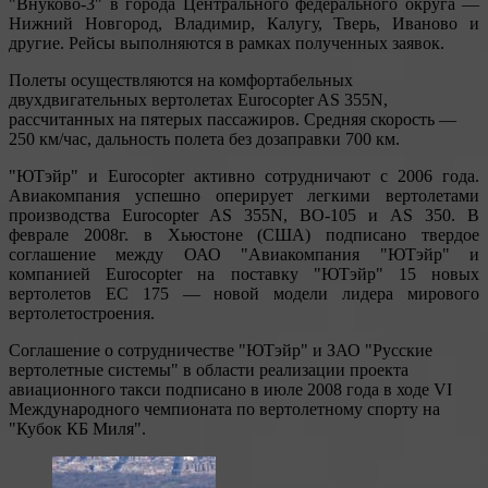
"Внуково-3" в города Центрального федерального округа —
Нижний Новгород, Владимир, Калугу, Тверь, Иваново и
другие. Рейсы выполняются в рамках полученных заявок.
Полеты осуществляются на комфортабельных
двухдвигательных вертолетах Eurocopter AS 355N,
рассчитанных на пятерых пассажиров. Средняя скорость —
250 км/час, дальность полета без дозаправки 700 км.
"ЮТэйр" и Eurocopter активно сотрудничают с 2006 года.
Авиакомпания успешно оперирует легкими вертолетами
производства Eurocopter AS 355N, ВО-105 и AS 350. В
феврале 2008г. в Хьюстоне (США) подписано твердое
соглашение между ОАО "Авиакомпания "ЮТэйр" и
компанией Eurocopter на поставку "ЮТэйр" 15 новых
вертолетов EC 175 — новой модели лидера мирового
вертолетостроения.
Соглашение о сотрудничестве "ЮТэйр" и ЗАО "Русские
вертолетные системы" в области реализации проекта
авиационного такси подписано в июле 2008 года в ходе VI
Международного чемпионата по вертолетному спорту на
"Кубок КБ Миля".