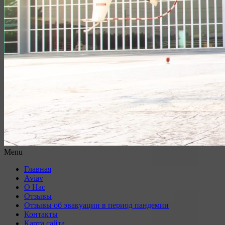
Menu
Главная
Aviav
О Нас
Отзывы
Отзывы об эвакуации в период пандемии
Контакты
Карта сайта