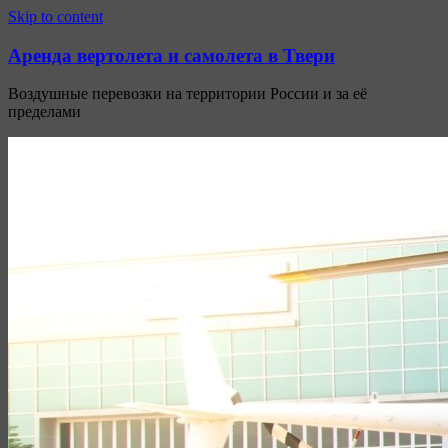
Узнать больше.
Хорошо, спасибо
Skip to content
Аренда вертолета и самолета в Твери
Воздушные перевозки на территории России и за её
пределами